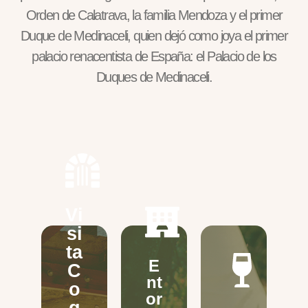
Orden de Calatrava, la familia Mendoza y el primer
Duque de Medinaceli, quien dejó como joya el primer
palacio renacentista de España: el Palacio de los
Duques de Medinaceli.
Vi
Vi
E
si
si
V
ta
E
ta
E
C
N
E
N
C
o
T
nt
T
g
o
O
or
O
ol
g
R